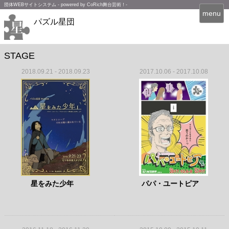
団体WEBサイトシステム - powered by
CoRich舞台芸術！-
T
menu
パズル星団
o
g
g
l
STAGE
e
2018.09.21 - 2018.09.23
2017.10.06 - 2017.10.08
n
a
v
i
g
a
t
i
o
n
星をみた少年
パパ・ユートピア