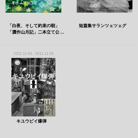
「白夜、そして約束の朝」
短篇集サランツェツェグ
「贋作山月記」二本立て公
演
2011.11.04 - 2011.11.06
キユウピイ爆弾