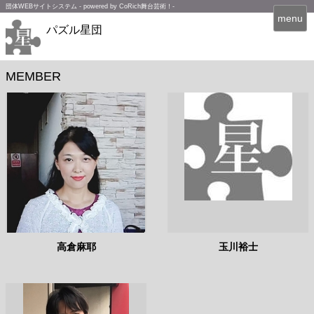
団体WEBサイトシステム - powered by
CoRich舞台芸術！-
T
menu
パズル星団
o
g
g
l
MEMBER
e
n
a
v
i
g
a
t
i
o
n
高倉麻耶
玉川裕士