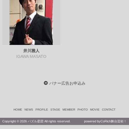
井川雅人
IGAWA MASATO
バナー広告お申込み
HOME
NEWS
PROFILE
STAGE
MEMBER
PHOTO
MOVIE
CONTACT
Copyright ©
2026 パズル星団 All rights reserved.
powered by
CoRich舞台芸術！