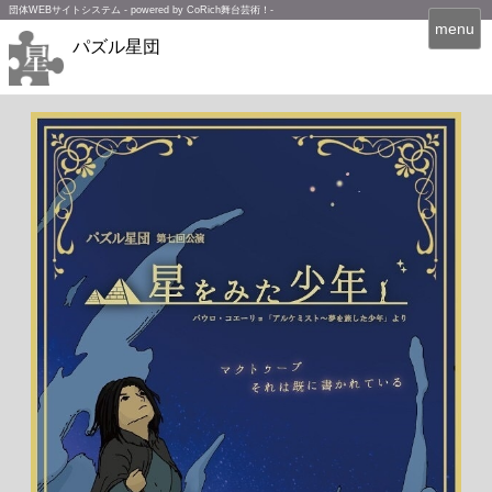
団体WEBサイトシステム - powered by
CoRich舞台芸術！-
T
menu
パズル星団
o
g
g
l
e
n
a
v
i
g
a
t
i
o
n